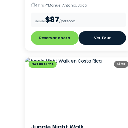
⏱
📍
4 hrs
Manuel Antonio, Jacó
$87
/persona
desde
Reservar ahora
Ver Tour
NATURALEZA
FÁCIL
Jungle Night Walk