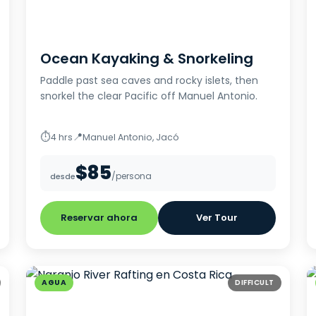
Ocean Kayaking & Snorkeling
Paddle past sea caves and rocky islets, then
snorkel the clear Pacific off Manuel Antonio.
⏱
📍
4 hrs
Manuel Antonio, Jacó
$85
/persona
desde
Reservar ahora
Ver Tour
AGUA
DIFFICULT