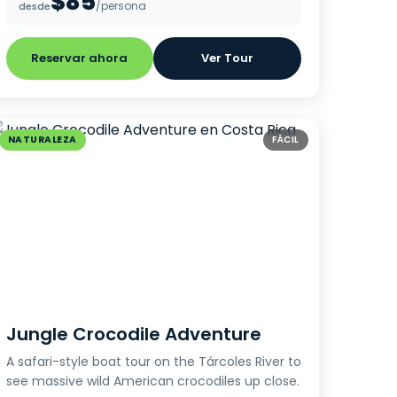
$85
/persona
desde
Reservar ahora
Ver Tour
NATURALEZA
FÁCIL
Jungle Crocodile Adventure
A safari-style boat tour on the Tárcoles River to
see massive wild American crocodiles up close.