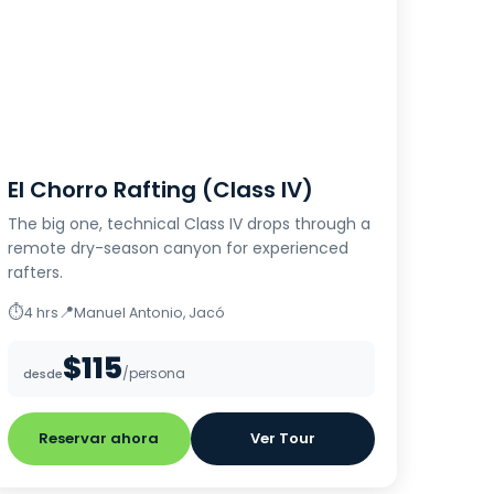
El Chorro Rafting (Class IV)
The big one, technical Class IV drops through a
remote dry-season canyon for experienced
rafters.
⏱
📍
4 hrs
Manuel Antonio, Jacó
$115
/persona
desde
Reservar ahora
Ver Tour