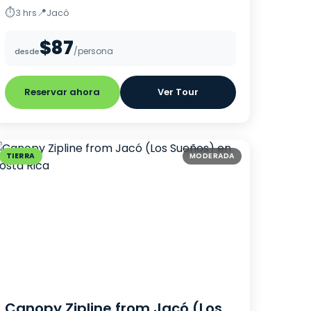
⏱
📍
3 hrs
Jacó
$87
/persona
desde
Reservar ahora
Ver Tour
TIERRA
MODERADA
Canopy Zipline from Jacó (Los