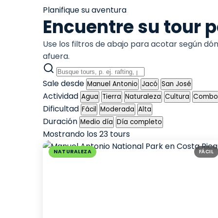
Planifique su aventura
Encuentre su tour p
Use los filtros de abajo para acotar según dón
afuera.
Sale desde
Manuel Antonio
Jacó
San José
Actividad
Agua
Tierra
Naturaleza
Cultura
Combo
Dificultad
Fácil
Moderada
Alta
Duración
Medio día
Día completo
Mostrando los 23 tours
NATURALEZA
FÁCIL