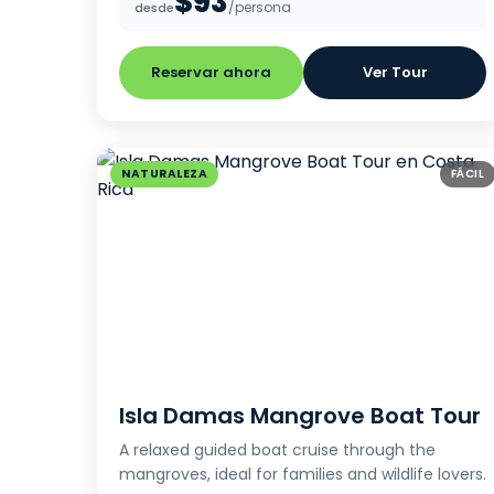
$93
/persona
desde
Reservar ahora
Ver Tour
NATURALEZA
FÁCIL
Isla Damas Mangrove Boat Tour
A relaxed guided boat cruise through the
mangroves, ideal for families and wildlife lovers.