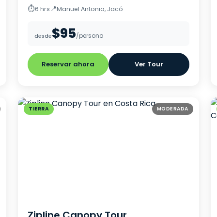
⏱
📍
6 hrs
Manuel Antonio, Jacó
$95
/persona
desde
Reservar ahora
Ver Tour
TIERRA
MODERADA
Zipline Canopy Tour