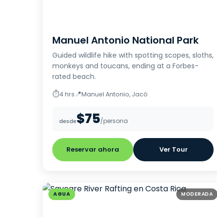
Manuel Antonio National Park
Guided wildlife hike with spotting scopes, sloths,
monkeys and toucans, ending at a Forbes-
rated beach.
⏱
📍
4 hrs
Manuel Antonio, Jacó
$75
/persona
desde
Reservar ahora
Ver Tour
AGUA
MODERADA