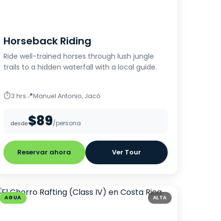
Horseback Riding
Ride well-trained horses through lush jungle
trails to a hidden waterfall with a local guide.
⏱
📍
3 hrs
Manuel Antonio, Jacó
$89
/persona
desde
Reservar ahora
Ver Tour
AGUA
ALTA