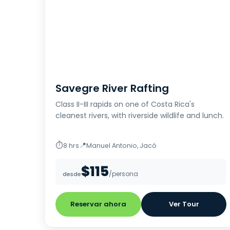
Savegre River Rafting
Class II-III rapids on one of Costa Rica's
cleanest rivers, with riverside wildlife and lunch.
⏱
📍
8 hrs
Manuel Antonio, Jacó
$115
/persona
desde
Reservar ahora
Ver Tour