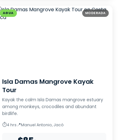
AGUA
MODERADA
Isla Damas Mangrove Kayak
Tour
Kayak the calm Isla Damas mangrove estuary
among monkeys, crocodiles and abundant
birdlife.
⏱
📍
4 hrs
Manuel Antonio, Jacó