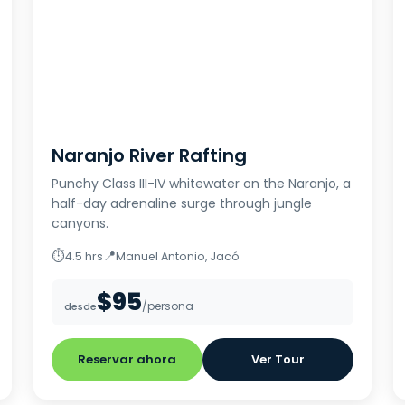
Naranjo River Rafting
Punchy Class III-IV whitewater on the Naranjo, a
half-day adrenaline surge through jungle
canyons.
⏱
📍
4.5 hrs
Manuel Antonio, Jacó
$95
/persona
desde
Reservar ahora
Ver Tour