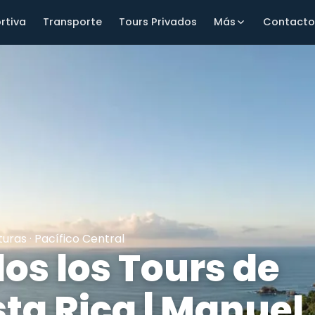
rtiva
Transporte
Tours Privados
Más
Contact
uras · Pacífico Central
os los Tours de
ta Rica | Manuel