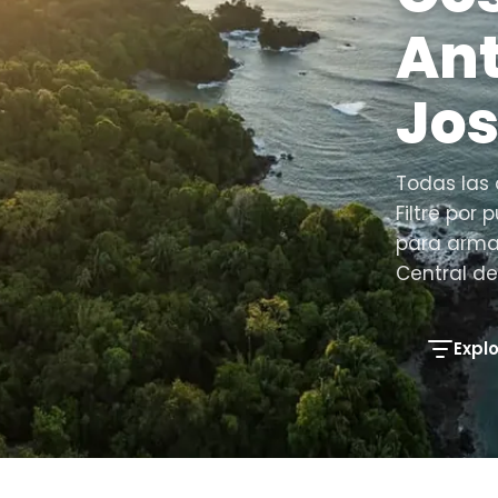
Ant
Jo
Todas las 
Filtre por 
para armar
Central de
Explo