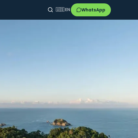
o
WhatsApp
🇺🇸
EN