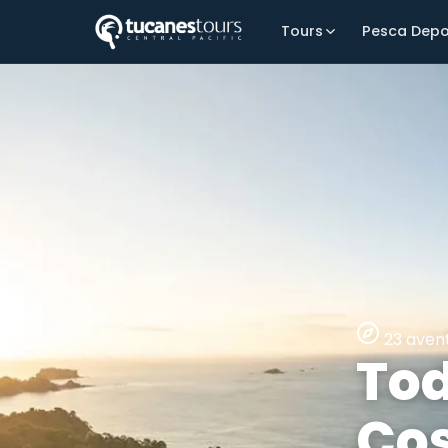
Tours
Pesca Depo
23
avent
Tod
Cos