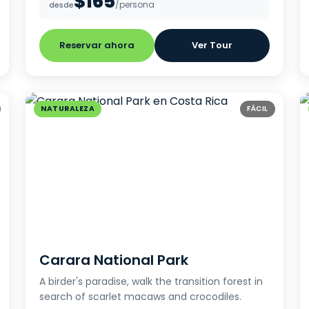
$165
/persona
desde
Reservar ahora
Ver Tour
NATURALEZA
FÁCIL
Carara National Park
A birder's paradise, walk the transition forest in
search of scarlet macaws and crocodiles.